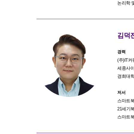
논리학 
김덕
경력
(주)I
세종사이
경희대학
저서
스마트북스 
21세기북스
스마트북스