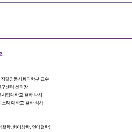
우
T 디지털인문사회과학부 교수
학연구센터 센터장
욕시립대학교 철학 박사
네소타 대학교 철학 석사
석철학, 형이상학, 언어철학)