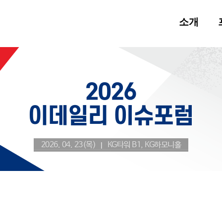
소개
2026. 04. 23(목)
KG타워 B1, KG하모니홀
|