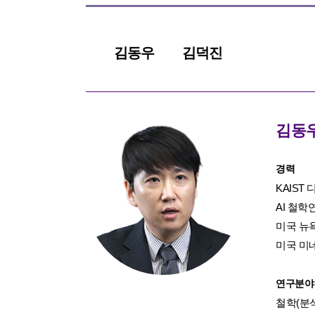
김동우
김덕진
김동
경력
KAIS
AI 철
미국 뉴
미국 미
연구분야
철학(분